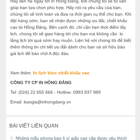
Hãy liên hệ ngay tới In Hồng Đăng, bởi chúng tôi sẽ tư vấn
giúp bạn lựa chọn phù hợp. Hãy nói ra yêu cầu của bạn,
chúng tôi sẽ tính toán và đưa ra thời gian cụ thể cho bạn. Khi
đặt hàng sớm, bạn sẽ nhận được những ưu đãi, chiết khấu
cao từ Hồng Đăng. Bên cạnh đó, chỉ cần hẹn thời điểm lấy
lịch, chúng tôi sẽ giao hàng tới cho bạn mà không cần lo
lắng lịch tới quá sớm hay muộn. Liện hệ với chúng tôi để biết
thêm thông tin chi tiết ưu đãi dành cho bạn và sở hữu báo
giá lịch để bàn chữ A độc đáo.
Xem thêm:
In lịch bloc chiết khấu cao
CÔNG TY CP IN HỒNG ĐĂNG
Tel: (024) 22 655 666 - Hotline: 0983 837 989
Email: baogia@inhongdang.vn
BÀI VIẾT LIÊN QUAN
Những mẫu phong bao lì xì giấy cao cấp được yêu thích