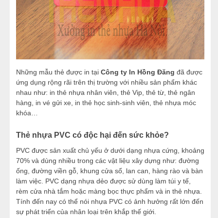
Những mẫu thẻ được in tại
Công ty In Hồng Đăng
đã được
ứng dụng rộng rãi trên thị trường với nhiều sản phẩm khác
nhau như: in thẻ nhựa nhân viên, thẻ Vip, thẻ từ, thẻ ngân
hàng, in vé gửi xe, in thẻ học sinh-sinh viên, thẻ nhựa móc
khóa…
Thẻ nhựa PVC có độc hại đến sức khỏe?
PVC được sản xuất chủ yếu ở dưới dạng nhựa cứng, khoảng
70% và dùng nhiều trong các vật liệu xây dựng như: đường
ống, đường viền gỗ, khung cửa sổ, lan can, hàng rào và bàn
làm việc. PVC dạng nhựa dẻo được sử dùng làm túi y tế,
rèm cửa nhà tắm hoặc màng bọc thực phẩm và in thẻ nhựa.
Tính đến nay có thể nói nhựa PVC có ảnh hưởng rất lớn đến
sự phát triển của nhân loại trên khắp thế giới.