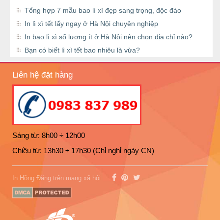
Tổng hợp 7 mẫu bao lì xì đẹp sang trọng, độc đáo
In lì xì tết lấy ngay ở Hà Nội chuyên nghiệp
In bao lì xì số lượng ít ở Hà Nội nên chọn địa chỉ nào?
Bạn có biết lì xì tết bao nhiêu là vừa?
Liên hệ đặt hàng
Sáng từ: 8h00 ÷ 12h00
Chiều từ: 13h30 ÷ 17h30 (Chỉ nghỉ ngày CN)
In Hồng Đăng trên mạng xã hội